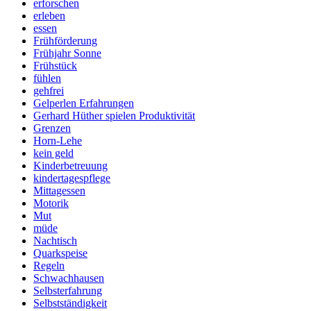
erforschen
erleben
essen
Frühförderung
Frühjahr Sonne
Frühstück
fühlen
gehfrei
Gelperlen Erfahrungen
Gerhard Hüther spielen Produktivität
Grenzen
Horn-Lehe
kein geld
Kinderbetreuung
kindertagespflege
Mittagessen
Motorik
Mut
müde
Nachtisch
Quarkspeise
Regeln
Schwachhausen
Selbsterfahrung
Selbstständigkeit