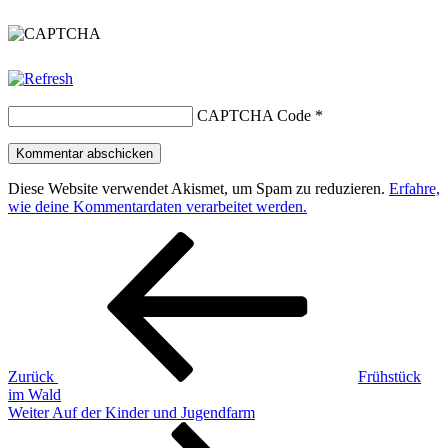
CAPTCHA Code
*
Diese Website verwendet Akismet, um Spam zu reduzieren.
Erfahre,
wie deine Kommentardaten verarbeitet werden.
Beitragsnavigation
Vorheriger
Beitrag
Zurück
Frühstück
im Wald
Nächster
Weiter
Auf der Kinder und Jugendfarm
Beitrag