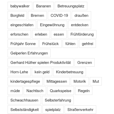
babywalker
Bananen
Betreuungsplatz
Borgfeld
Bremen
COVID-19
draußen
eingeschlafen
Eingewöhnung
entdecken
erforschen
erleben
essen
Frühförderung
Frühjahr Sonne
Frühstück
fühlen
gehfrei
Gelperlen Erfahrungen
Gerhard Hüther spielen Produktivität
Grenzen
Horn-Lehe
kein geld
Kinderbetreuung
kindertagespflege
Mittagessen
Motorik
Mut
müde
Nachtisch
Quarkspeise
Regeln
Schwachhausen
Selbsterfahrung
Selbstständigkeit
spielplatz
Straßenverkehr