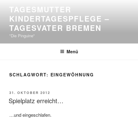
Zum
TAGESMUTTER
Inhalt
KINDERTAGESPFLEGE –
springen
TAGESVATER BREMEN
"Die Pinguine"
Menü
SCHLAGWORT:
EINGEWÖHNUNG
VERÖFFENTLICHT
31. OKTOBER 2012
AM
Spielplatz erreicht…
…und eingeschlafen.