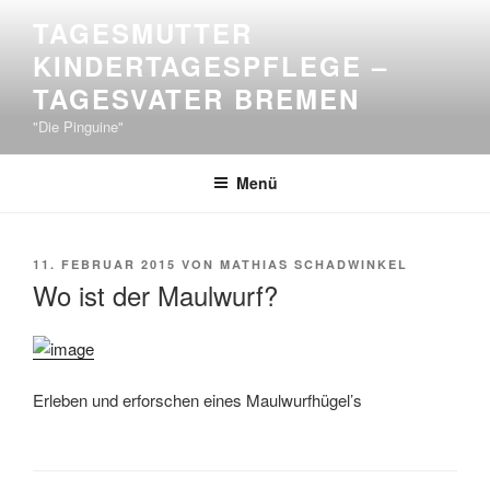
Zum
TAGESMUTTER
Inhalt
KINDERTAGESPFLEGE –
springen
TAGESVATER BREMEN
"Die Pinguine"
Menü
VERÖFFENTLICHT
11. FEBRUAR 2015
VON
MATHIAS SCHADWINKEL
AM
Wo ist der Maulwurf?
Erleben und erforschen eines Maulwurfhügel’s