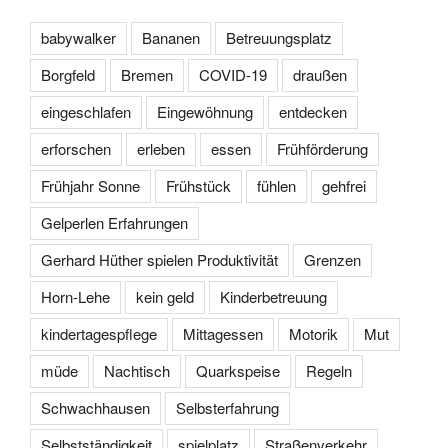
babywalker
Bananen
Betreuungsplatz
Borgfeld
Bremen
COVID-19
draußen
eingeschlafen
Eingewöhnung
entdecken
erforschen
erleben
essen
Frühförderung
Frühjahr Sonne
Frühstück
fühlen
gehfrei
Gelperlen Erfahrungen
Gerhard Hüther spielen Produktivität
Grenzen
Horn-Lehe
kein geld
Kinderbetreuung
kindertagespflege
Mittagessen
Motorik
Mut
müde
Nachtisch
Quarkspeise
Regeln
Schwachhausen
Selbsterfahrung
Selbstständigkeit
spielplatz
Straßenverkehr