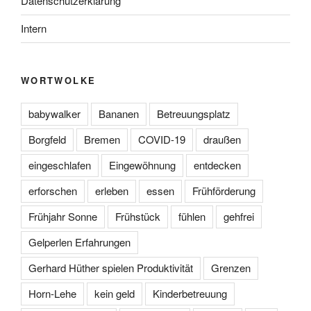
Datenschutzerklärung
Intern
WORTWOLKE
babywalker
Bananen
Betreuungsplatz
Borgfeld
Bremen
COVID-19
draußen
eingeschlafen
Eingewöhnung
entdecken
erforschen
erleben
essen
Frühförderung
Frühjahr Sonne
Frühstück
fühlen
gehfrei
Gelperlen Erfahrungen
Gerhard Hüther spielen Produktivität
Grenzen
Horn-Lehe
kein geld
Kinderbetreuung