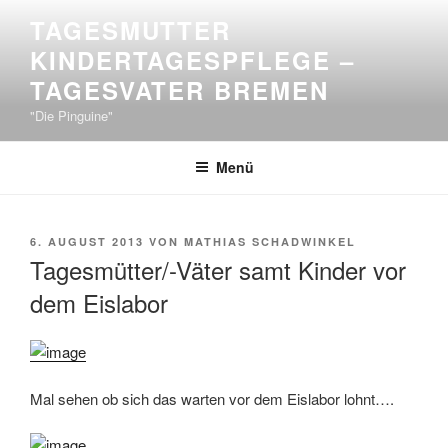
Zum
TAGESMUTTER
Inhalt
KINDERTAGESPFLEGE –
springen
TAGESVATER BREMEN
"Die Pinguine"
Menü
VERÖFFENTLICHT
6. AUGUST 2013
VON
MATHIAS SCHADWINKEL
AM
Tagesmütter/-Väter samt Kinder vor
dem Eislabor
Mal sehen ob sich das warten vor dem Eislabor lohnt….